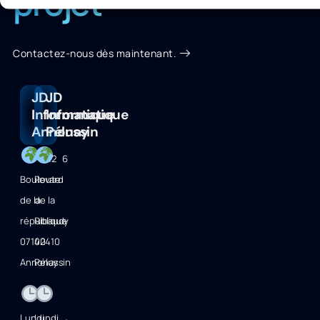
projet
Contactez-nous dès maintenant.
JD
JD
Informatique
Informatique
Annonay
Pélussin
12
6
Boulevard
Route
de la
de la
république
Ribaudy
07100
42410
Annonay
Pélussin
Lundi →
Lundi →