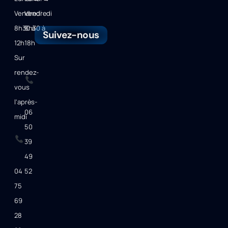
Vendredi
Vendredi
8h30 à
8h30 à
Suivez-nous
12h
18h
Sur
rendez-
vous
l'après-
06
midi
50
39
49
04
52
75
69
28